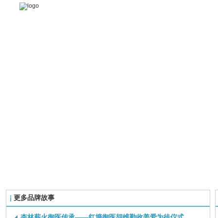
更多品牌故事
杏林薪火御医传承——红墙御医胡维勤收姜爱为徒仪式