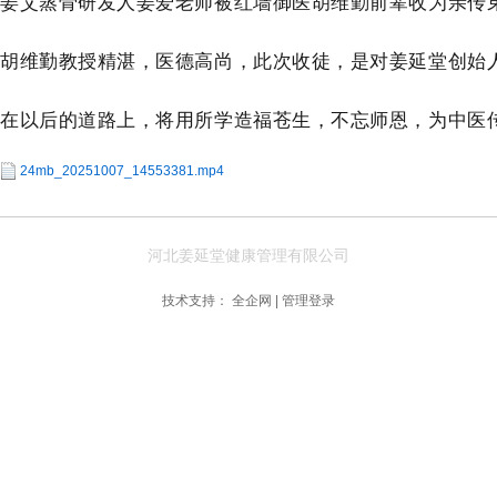
姜艾蒸骨研发人姜爱老师被红墙御医胡维勤前辈收为亲传
胡维勤教授精湛，医德高尚，此次收徒，是对姜延堂创始
在以后的道路上，将用所学造福苍生，不忘师恩，为中医
24mb_20251007_14553381.mp4
河北姜延堂健康管理有限公司
技术支持：
全企网
|
管理登录